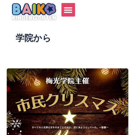
内
容
を
ス
キ
学院から
ッ
プ