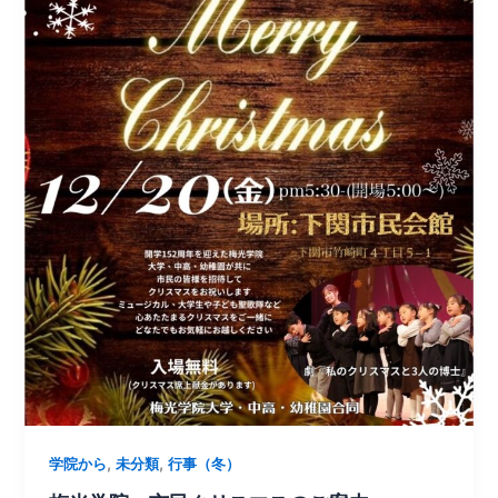
,
,
学院から
未分類
行事（冬）