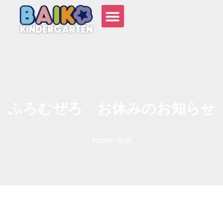
内
容
を
ス
キ
ッ
プ
ふろむぜろ お休みのお知らせ
2024年7月1日