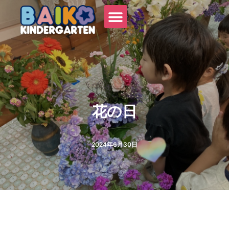
内
容
を
ス
キ
ッ
プ
花の日
2024年6月30日